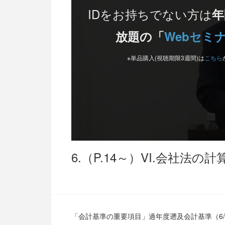
IDをお持ちでない方は
年
放題の「
Webセミ
※単品購入(視聴期限3週間)は
こちら
6.（P.14～）VI.会社法の計
「会計基準の重要項目」過年度遡及会計基準（6/