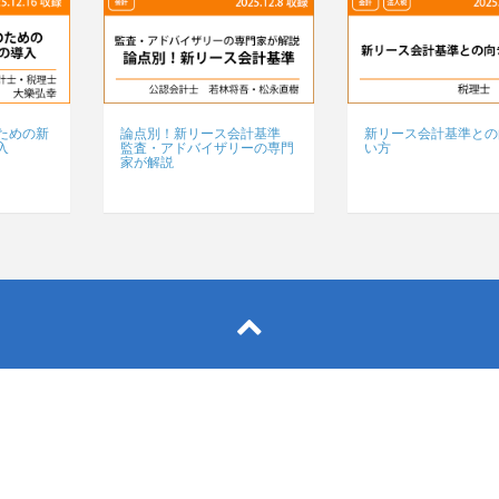
ための新
論点別！新リース会計基準
新リース会計基準との
入
監査・アドバイザリーの専門
い方
家が解説