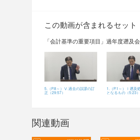
この動画が含まれるセット
「会計基準の重要項目」過年度遡及会
5.（P.8～）Ⅴ.過去の誤謬の訂
1.（P.1～）Ⅰ遡
正（29:57）
となるもの（5:23
関連動画