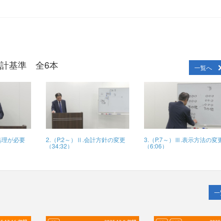
計基準 全6本
一覧へ
及処理が必要
2.（P.2～）Ⅱ.会計方針の変更
3.（P.7～）Ⅲ.表示方法の変
）
（34:32）
（6:06）