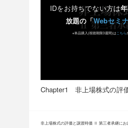
IDをお持ちでない方は
年
放題の「
Webセミ
※単品購入(視聴期限3週間)は
こちら
Chapter1 非上場株式の評
非上場株式の評価と譲渡時価 Ⅱ 第三者承継におけ