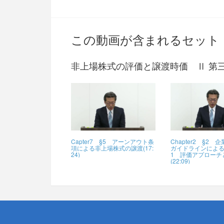
この動画が含まれるセット
非上場株式の評価と譲渡時価 Ⅱ 第
Capter7 §5 アーンアウト条
Chapter2 §2
項による非上場株式の譲渡(17:
ガイドラインによ
24)
1 評価アプローチ
(22:09)