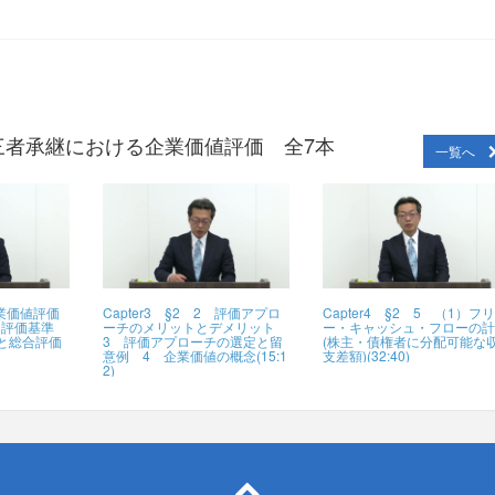
三者承継における企業価値評価 全7本
一覧へ
 企業価値評価
Capter3 §2 2 評価アプロ
Capter4 §2 5 （1）フ
る評価基準
ーチのメリットとデメリット
ー・キャッシュ・フローの
と総合評価
3 評価アプローチの選定と留
(株主・債権者に分配可能な
意例 4 企業価値の概念(15:1
支差額)(32:40)
2)