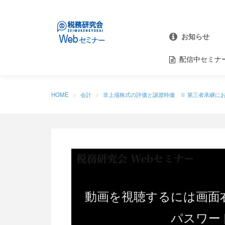
お知らせ
配信中セミナ
HOME
会計
非上場株式の評価と譲渡時価 Ⅱ 第三者承継に
動画を視聴するには画面
パスワー