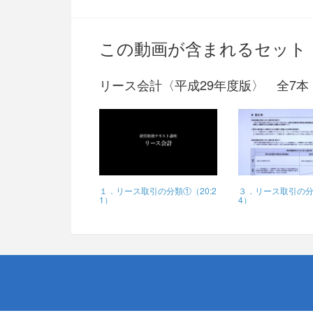
この動画が含まれるセット
リース会計〈平成29年度版〉 全7本
１．リース取引の分類①（20:2
３．リース取引の分類
1）
4）