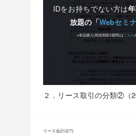
IDをお持ちでない方は
年
放題の「
Webセミ
※単品購入(視聴期限3週間)は
こちら
２．リース取引の分類②（20
リース会計(2/7)