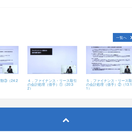
一覧へ
③（24:2
４．ファイナンス・リース取引
５．ファイナンス・リース
の会計処理（借手）①（20:3
の会計処理（借手）②（13:
2）
1）