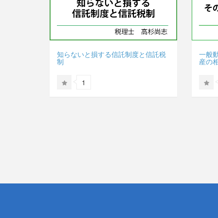
知らないと損する信託制度と信託税
一般
制
産の
1